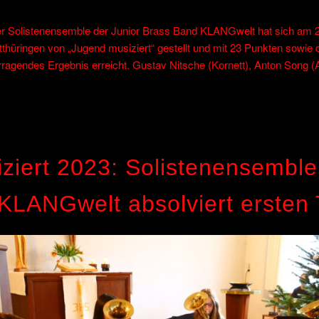
er Solistenensemble der Junior Brass Band KLANGwelt hat sich am 29
hüringen von „Jugend musiziert“ gestellt und mit 23 Punkten sowie 
agendes Ergebnis erreicht. Gustav Nitsche (Kornett), Anton Song (A
ziert 2023: Solistenensemble
KLANGwelt absolviert ersten 