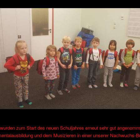
e wurden zum Start des neuen Schuljahres erneut sehr gut angenomm
umentalausbildung und dem Musizieren in einer unserer Nachwuchs-B