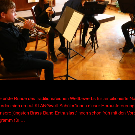
 erste Runde des traditionsreichen Wettbewerbs für ambitionierte 
 werden sich erneut KLANGwelt-Schüler*innen dieser Herausforderung s
sere jüngsten Brass Band-Enthusiast*innen schon früh mit den Vor
rogramm für …