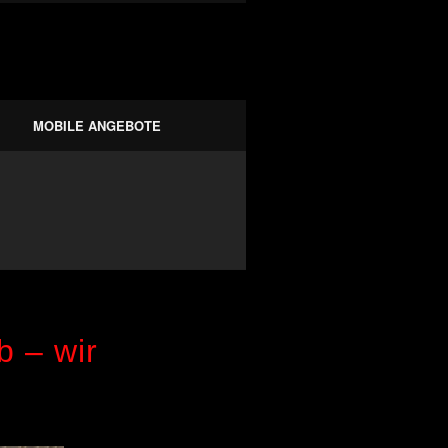
 aus Jena
hKLANG
MOBILE ANGEBOTE
 – wir