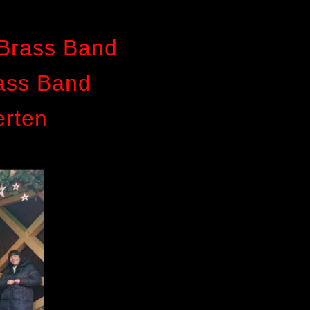
 Brass Band
ass Band
erten