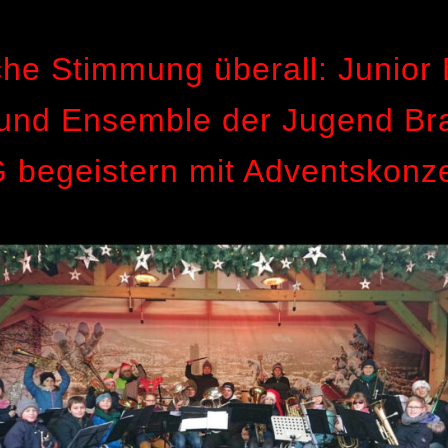
che Stimmung überall: Junior
und Ensemble der Jugend Br
begeistern mit Adventskonz