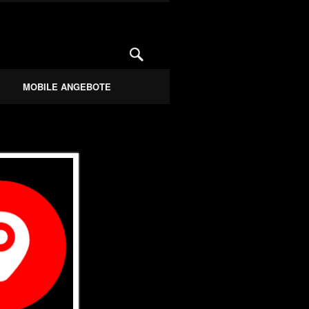
 aus Jena
hKLANG
MOBILE ANGEBOTE