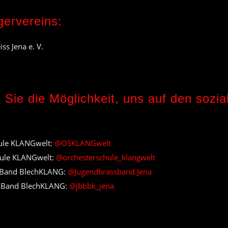
ervereins:
ss Jena e. V.
ie die Möglichkeit, uns auf den sozi
ule KLANGwelt:
@OSKLANGwelt
hule KLANGwelt:
@orchesterschule_klangwelt
 Band BlechKLANG:
@Jugendbrassband.Jena
s Band BlechKLANG:
@jbbbk_jena